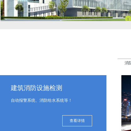
消
建筑消防设施检测
自动报警系统、消防给水系统等！
查看详情