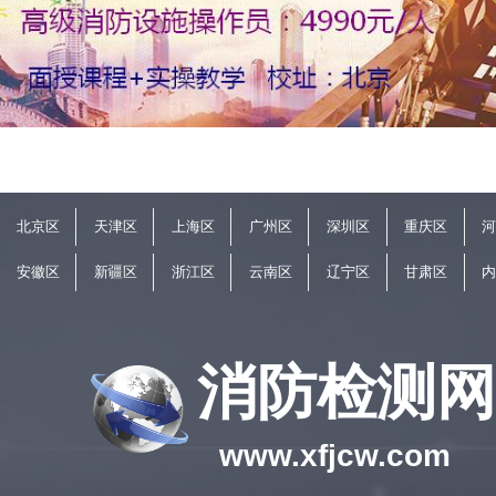
北京区
天津区
上海区
广州区
深圳区
重庆区
安徽区
新疆区
浙江区
云南区
辽宁区
甘肃区
消防检测网
www.xfjcw.com