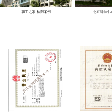
职工之家-检测案例
北京科学中