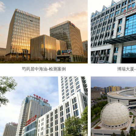
芍药居中海油-检测案例
博瑞大厦