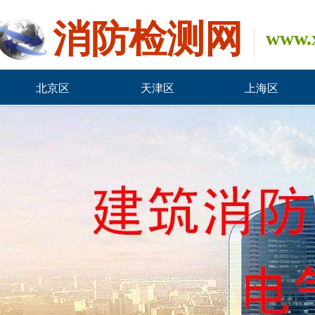
消防检测网
www.
https://restapi.amap.com/v3/ip?
ip=114.247.50.2&output=xml&key=00c1039239b93bfd0026bd61229f9c5f
北京区
天津区
上海区