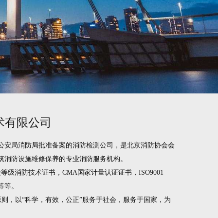
有限公司
安局消防局批准备案的消防检测公司，是北京消防协会会
筑消防设施维修保养的专业消防服务机构。
消防技术证书，CMA国家计量认证证书，ISO9001
证书等等。
则，以“科学，有效，公正”服务于社会，服务于国家，为