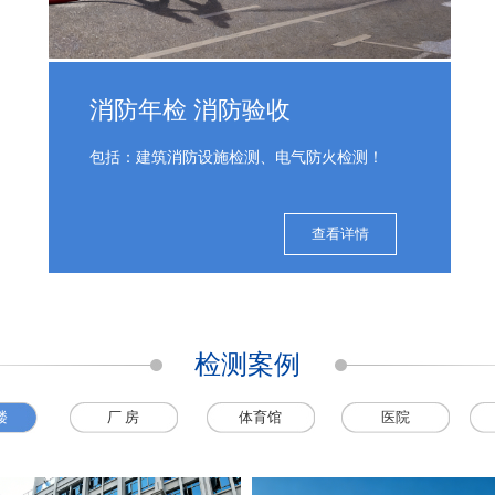
消防年检 消防验收
包括：建筑消防设施检测、电气防火检测！
查看详情
检测案例
楼
厂 房
体育馆
医院