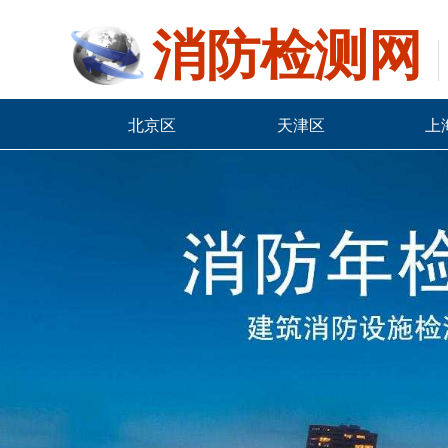
消防检测网
北京区
天津区
上