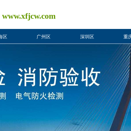
www.xfjcw.com
海区
广州区
深圳区
重