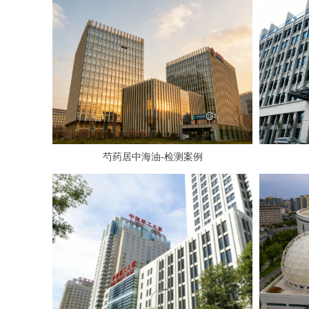
芍药居中海油-检测案例