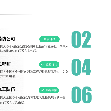
消防公司
查看详情
测网为各个省区的消防检测单位预留了更多位，来展示
消防检测单位的联系方式电话。
工程师
查看详情
끳
测网为全国各个省区的消防工程师提供展示平台，为您
系方式和电话。
施工队伍
查看详情
끳
测网为全国各个省区的消防改造队伍提供展示的平台，
您的联系方式和电话。