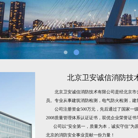
北京卫安诚信消防技术
北京卫安诚信消防技术有限公司是经北京市公
员。
专业从事建筑消防检测，电气防火检测，建
公司注册资金500万元，先后通过了国家一级等级
2008质量管理体系认证证书，双优企业荣誉
公司以“安全第一，质量为本，诚实守信”为原
北京的消防安全事业贡献一份力量！