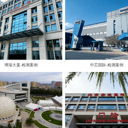
博瑞大厦-检测案例
中芯国际-检测案例