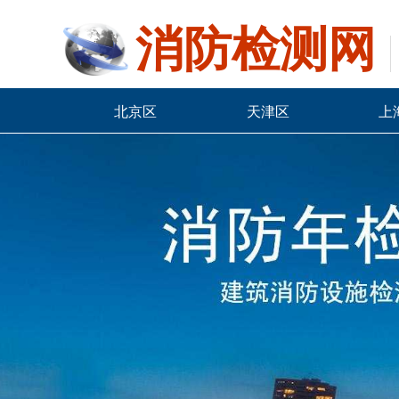
消防检测网
北京区
天津区
上