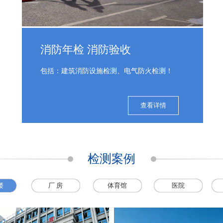
消防年检 消防验收
包括：建筑消防设施检测、电气防火检测！
查看详情
检测案例
楼
厂 房
体育馆
医院