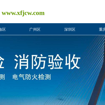
www.xfjcw.com
海区
广州区
深圳区
重