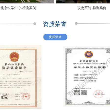
北京科学中心-检测案例
安定医院-检测案例
资质荣誉
资质荣誉