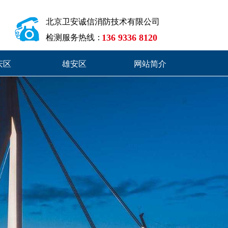
北京卫安诚信消防技术有限公司
136 9336 8120
检测服务热线：
庆区
雄安区
网站简介