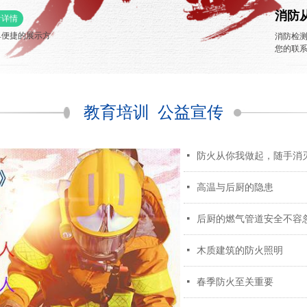
消防
看详情
单便捷的展示方
消防检
您的联
教育培训 公益宣传
넷
防火从你我做起，随手消
넷
高温与后厨的隐患
넷
后厨的燃气管道安全不容
넷
木质建筑的防火照明
넷
春季防火至关重要