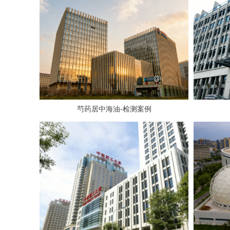
芍药居中海油-检测案例