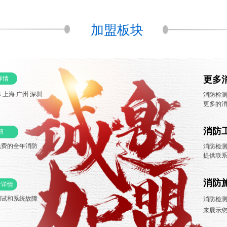
加盟板块
更多
详情
上海 广州 深圳
消防检
。
更多的
消防
钮
免费的全年消防
消防检
提供联
消防
看详情
调试和系统故障
消防检
。
来展示