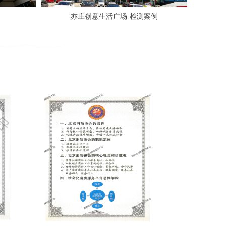
亦庄创意生活广场-检测案例