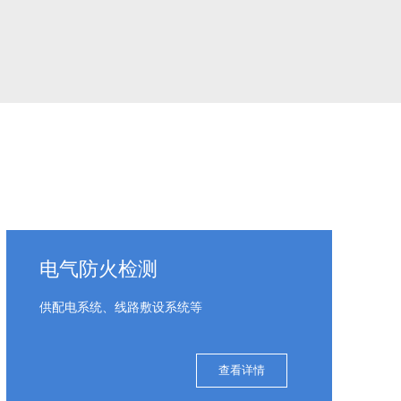
电气防火检测
供配电系统、线路敷设系统等
查看详情